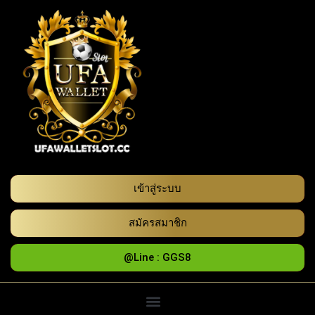
เข้าสู่ระบบ
สมัครสมาชิก
@Line : GGS8